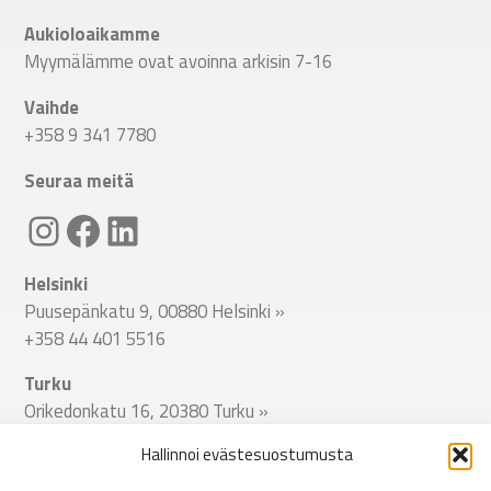
Aukioloaikamme
Myymälämme ovat avoinna arkisin 7-16
Vaihde
+358 9 341 7780
Seuraa meitä
Linkki Spitecin Instagramiin
Linkki Spitecin Facebookkiin
LinkedIn
Helsinki
Puusepänkatu 9, 00880 Helsinki
»
+358 44 401 5516
Turku
Orikedonkatu 16, 20380 Turku
»
+358 44 401 5512
Hallinnoi evästesuostumusta
Tampere