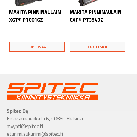
MAKITA PINNINAULAIN
MAKITA PINNINAULAIN
XGT® PT001GZ
CXT® PT354DZ
LUE LISÄÄ
LUE LISÄÄ
Spitec Oy
Kirvesmiehenkatu 6, 00880 Helsinki
myynti@spitec.fi
etunimi.sukunimi@spitec.fi