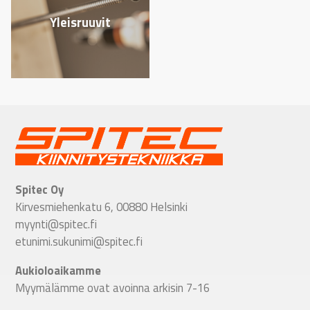
Yleisruuvit
Spitec Oy
Kirvesmiehenkatu 6, 00880 Helsinki
myynti@spitec.fi
etunimi.sukunimi@spitec.fi
Aukioloaikamme
Myymälämme ovat avoinna arkisin 7-16