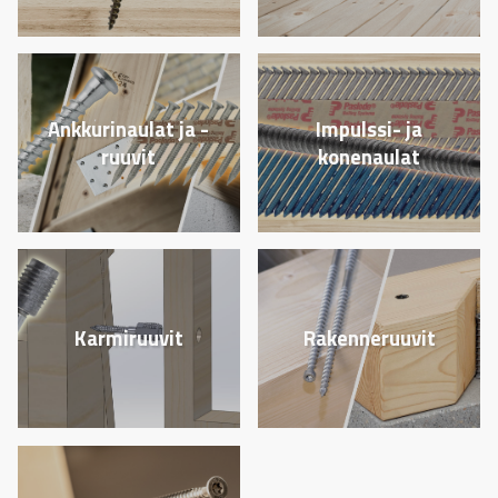
Ankkurinaulat ja -
Impulssi- ja
ruuvit
konenaulat
Karmiruuvit
Rakenneruuvit