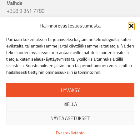
Vaihde
+358 9 341 7780
Seuraa meitä
Hallinnoi evästesuostumusta
Linkki Spitecin Instagramiin
Linkki Spitecin Facebookkiin
LinkedIn
Parhaan kokemuksen tarjoamiseksi käytämme teknologioita, kuten
evästeitä, tallentaaksemme ja/tai käyttääksemme laitetietoja. Näiden
tekniikoiden hyväksyminen antaa meille mahdollisuuden käsitellä
Helsinki
tietoja, kuten selauskäyttäytymistä tai yksilöllisiä tunnuksia tällä
Puusepänkatu 9, 00880 Helsinki
»
sivustolla. Suostumuksen jättäminen tai peruuttaminen voi vaikuttaa
+358 44 401 5516
haitallisesti tiettyihin ominaisuuksiin ja toimintoihin.
Turku
Orikedonkatu 16, 20380 Turku
»
HYVÄKSY
+358 44 401 5512
KIELLÄ
Tampere
Viinikankatu 51, 33800 Tampere
»
NÄYTÄ ASETUKSET
+358 44 401 5513
Evästekäytäntö