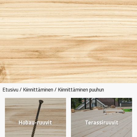
Etusivu
/
Kiinnittäminen
/ Kiinnittäminen puuhun
Hobau-ruuvit
Terassiruuvit