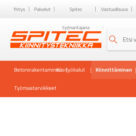
Yritys
Palvelut
Spitec
Vastuullisuus
työnantajana
Betonirakentaminen
Käsityökalut
Kiinnittäminen
Työmaatarvikkeet