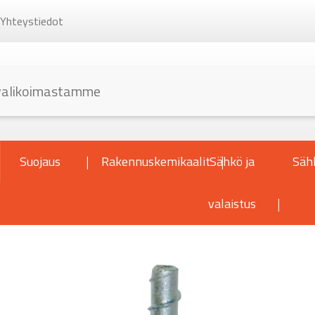
Yhteystiedot
Suojaus
Rakennuskemikaalit
Sähkö ja
Säh
valaistus