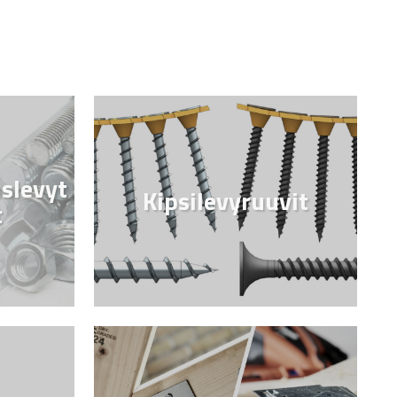
uslevyt
Kipsilevyruuvit
t