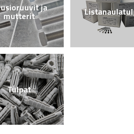
usioruuvit ja
Listanaulatul
mutterit
Tulpat