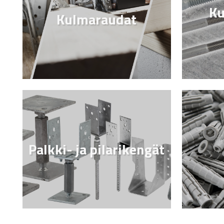
Ku
Kulmaraudat
Palkki- ja pilarikengät