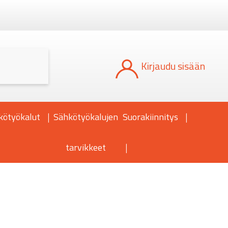
Kun tuloksia tulee, voit selata niitä nuoli
Kirjaudu sisään
kötyökalut
Sähkötyökalujen
Suorakiinnitys
tarvikkeet