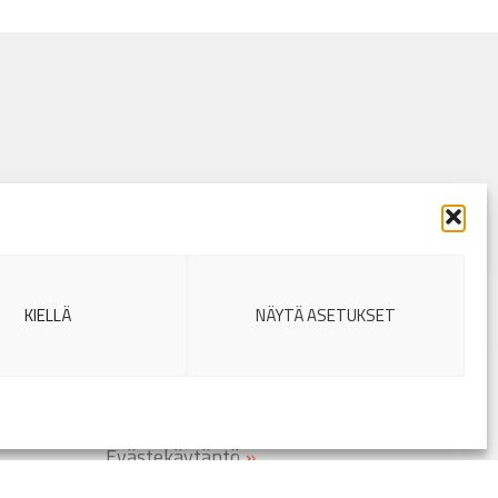
Sivukartta
Yritys
lä
»
Palvelut
Vastuullisuus
KIELLÄ
NÄYTÄ ASETUKSET
Spitec työnantajana
Yhteystiedot
Myyntiehdot
Rekisteriseloste
Evästekäytäntö