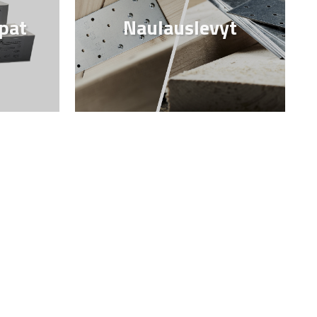
pat
Naulauslevyt