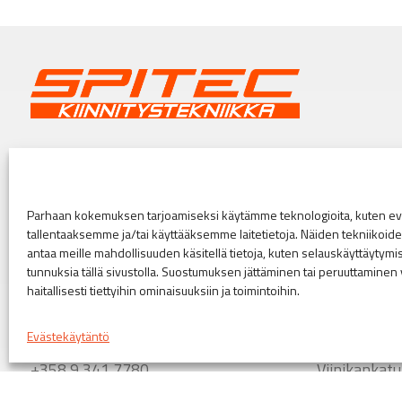
Spitec Oy
Helsinki
Kirvesmiehenkatu 6, 00880 Helsinki
Puusepänkat
myynti@spitec.fi
+358 44 40
Parhaan kokemuksen tarjoamiseksi käytämme teknologioita, kuten evä
etunimi.sukunimi@spitec.fi
tallentaaksemme ja/tai käyttääksemme laitetietoja. Näiden tekniikoi
Turku
antaa meille mahdollisuuden käsitellä tietoja, kuten selauskäyttäytymistä
tunnuksia tällä sivustolla. Suostumuksen jättäminen tai peruuttaminen 
Aukioloaikamme
Orikedonkat
haitallisesti tiettyihin ominaisuuksiin ja toimintoihin.
Myymälämme ovat avoinna arkisin 7-16
+358 44 40
Evästekäytäntö
Vaihde
Tampere
+358 9 341 7780
Viinikankat
+358 44 40