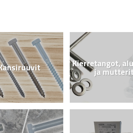
Kierretangot, al
Kansiruuvit
ja mutteri