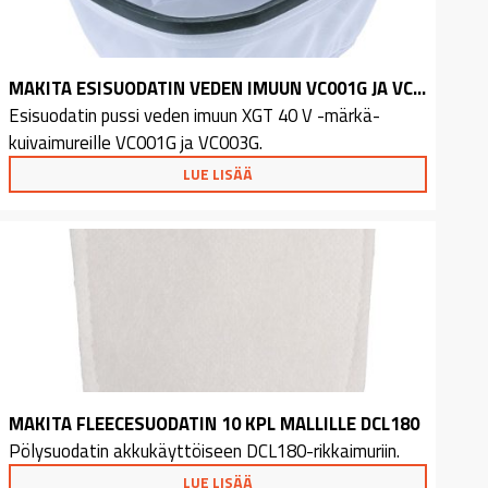
MAKITA ESISUODATIN VEDEN IMUUN VC001G JA VC003G
Esisuodatin pussi veden imuun XGT 40 V -märkä-
kuivaimureille VC001G ja VC003G.
LUE LISÄÄ
MAKITA FLEECESUODATIN 10 KPL MALLILLE DCL180
Pölysuodatin akkukäyttöiseen DCL180-rikkaimuriin.
LUE LISÄÄ