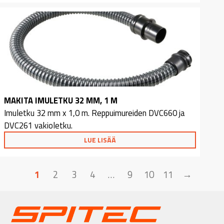
MAKITA IMULETKU 32 MM, 1 M
Imuletku 32 mm x 1,0 m. Reppuimureiden DVC660 ja
DVC261 vakioletku.
LUE LISÄÄ
1
2
3
4
…
9
10
11
→