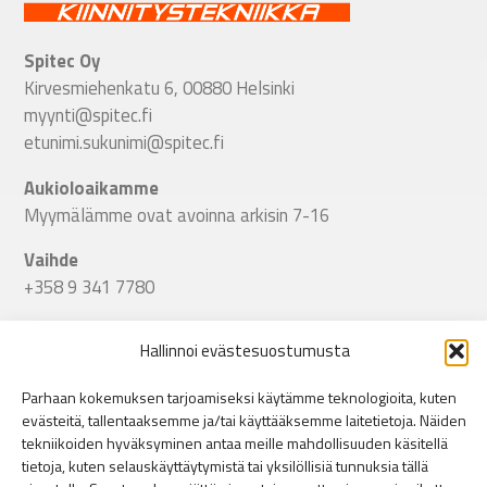
Spitec Oy
Kirvesmiehenkatu 6, 00880 Helsinki
myynti@spitec.fi
etunimi.sukunimi@spitec.fi
Aukioloaikamme
Myymälämme ovat avoinna arkisin 7-16
Vaihde
+358 9 341 7780
Seuraa meitä
Hallinnoi evästesuostumusta
Linkki Spitecin Instagramiin
Linkki Spitecin Facebookkiin
LinkedIn
Parhaan kokemuksen tarjoamiseksi käytämme teknologioita, kuten
evästeitä, tallentaaksemme ja/tai käyttääksemme laitetietoja. Näiden
Helsinki
tekniikoiden hyväksyminen antaa meille mahdollisuuden käsitellä
Puusepänkatu 9, 00880 Helsinki
»
tietoja, kuten selauskäyttäytymistä tai yksilöllisiä tunnuksia tällä