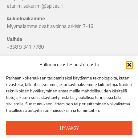
etunimi.sukunimi@spitec.fi
Aukioloaikamme
Myymälämme ovat avoinna arkisin 7-16
Vaihde
+358 9 341 7780
Seuraa meitä
Hallinnoi evästesuostumusta
Linkki Spitecin Instagramiin
Linkki Spitecin Facebookkiin
LinkedIn
Parhaan kokemuksen tarjoamiseksi käytämme teknologioita, kuten
evästeitä, tallentaaksemme ja/tai käyttääksemme laitetietoja. Näiden
Helsinki
tekniikoiden hyväksyminen antaa meille mahdollisuuden käsitellä
Puusepänkatu 9, 00880 Helsinki
»
tietoja, kuten selauskäyttäytymistä tai yksilöllisiä tunnuksia tällä
+358 44 401 5516
sivustolla. Suostumuksen jättäminen tai peruuttaminen voi vaikuttaa
haitallisesti tiettyihin ominaisuuksiin ja toimintoihin.
Turku
Orikedonkatu 16, 20380 Turku
»
HYVÄKSY
+358 44 401 5512