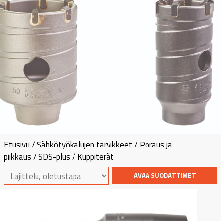
Etusivu
/
Sähkötyökalujen tarvikkeet
/
Poraus ja
piikkaus
/
SDS-plus
/ Kuppiterät
AVAA SUODATTIMET