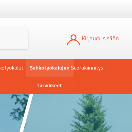
Kun tuloksia tulee, voit selata niitä nuoli
Kirjaudu sisään
kötyökalut
Sähkötyökalujen
Suorakiinnitys
tarvikkeet