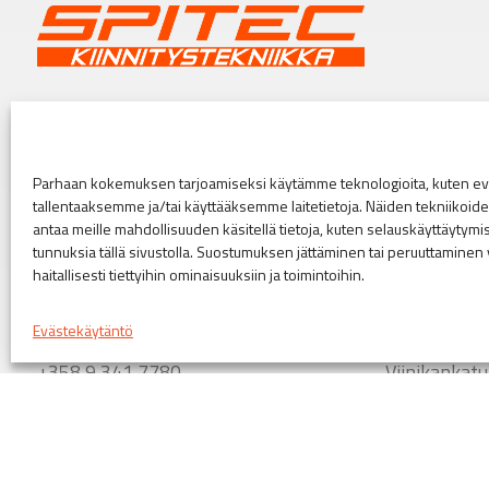
Spitec Oy
Helsinki
Kirvesmiehenkatu 6, 00880 Helsinki
Puusepänkat
myynti@spitec.fi
+358 44 40
Parhaan kokemuksen tarjoamiseksi käytämme teknologioita, kuten evä
etunimi.sukunimi@spitec.fi
tallentaaksemme ja/tai käyttääksemme laitetietoja. Näiden tekniikoi
Turku
antaa meille mahdollisuuden käsitellä tietoja, kuten selauskäyttäytymistä
tunnuksia tällä sivustolla. Suostumuksen jättäminen tai peruuttaminen 
Aukioloaikamme
Orikedonkat
haitallisesti tiettyihin ominaisuuksiin ja toimintoihin.
Myymälämme ovat avoinna arkisin 7-16
+358 44 40
Evästekäytäntö
Vaihde
Tampere
+358 9 341 7780
Viinikankat
+358 44 40
Seuraa meitä
Linkki Spitecin Instagramiin
Linkki Spitecin Facebookkiin
LinkedIn