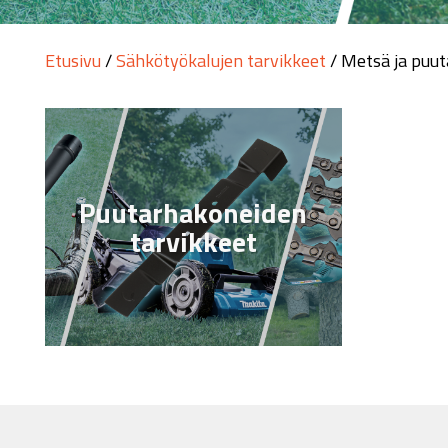
Etusivu
/
Sähkötyökalujen tarvikkeet
/ Metsä ja puu
Puutarhakoneiden
tarvikkeet