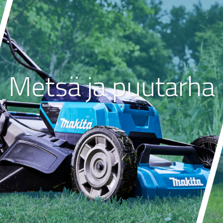
Metsä ja puutarha