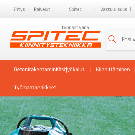
Yritys
Palvelut
Spitec
Vastuullisuus
työnantajana
Betonirakentaminen
Käsityökalut
Kiinnittäminen
Työmaatarvikkeet