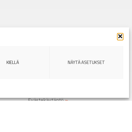
Sivukartta
Yritys
lä
»
Palvelut
Vastuullisuus
KIELLÄ
NÄYTÄ ASETUKSET
Spitec työnantajana
Yhteystiedot
Myyntiehdot
Rekisteriseloste
Evästekäytäntö