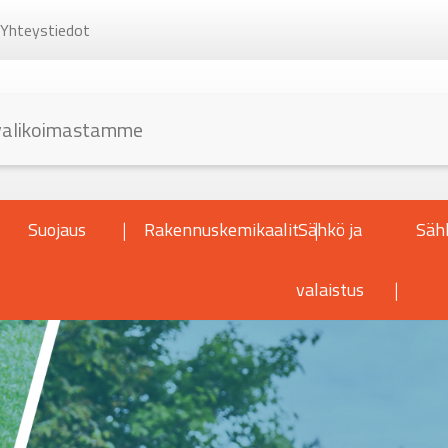
Yhteystiedot
Suojaus
Rakennuskemikaalit
Sähkö ja
Säh
valaistus