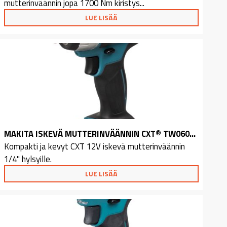
mutterinväännin jopa 1700 Nm kiristys...
LUE LISÄÄ
MAKITA ISKEVÄ MUTTERINVÄÄNNIN CXT® TW060DZ
Kompakti ja kevyt CXT 12V iskevä mutterinväännin
1/4" hylsyille.
LUE LISÄÄ