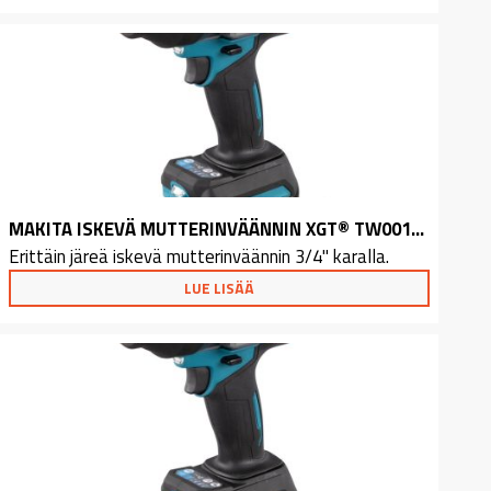
MAKITA ISKEVÄ MUTTERINVÄÄNNIN XGT® TW001GM201
Erittäin järeä iskevä mutterinväännin 3/4" karalla.
LUE LISÄÄ