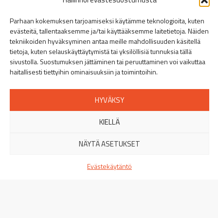
Linkki Spitecin Instagramiin
Linkki Spitecin Facebookkiin
LinkedIn
Parhaan kokemuksen tarjoamiseksi käytämme teknologioita, kuten
evästeitä, tallentaaksemme ja/tai käyttääksemme laitetietoja. Näiden
Helsinki
tekniikoiden hyväksyminen antaa meille mahdollisuuden käsitellä
Puusepänkatu 9, 00880 Helsinki
»
tietoja, kuten selauskäyttäytymistä tai yksilöllisiä tunnuksia tällä
+358 44 401 5516
sivustolla. Suostumuksen jättäminen tai peruuttaminen voi vaikuttaa
haitallisesti tiettyihin ominaisuuksiin ja toimintoihin.
Turku
Orikedonkatu 16, 20380 Turku
»
HYVÄKSY
+358 44 401 5512
KIELLÄ
Tampere
Viinikankatu 51, 33800 Tampere
»
NÄYTÄ ASETUKSET
+358 44 401 5513
Evästekäytäntö
Jyväskylä
Miilukatu 11, 40320 Jyväskylä
»
+358 44 401 5514