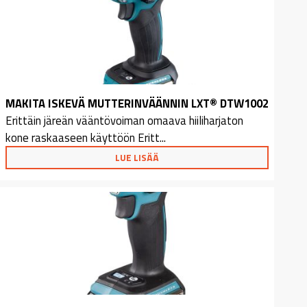
MAKITA ISKEVÄ MUTTERINVÄÄNNIN LXT® DTW1002
Erittäin järeän vääntövoiman omaava hiiliharjaton
kone raskaaseen käyttöön Eritt...
LUE LISÄÄ