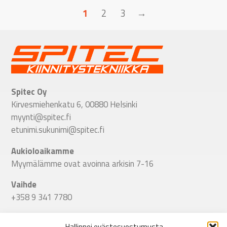
1
2
3
→
Spitec Oy
Kirvesmiehenkatu 6, 00880 Helsinki
myynti@spitec.fi
etunimi.sukunimi@spitec.fi
Aukioloaikamme
Myymälämme ovat avoinna arkisin 7-16
Vaihde
+358 9 341 7780
Seuraa meitä
Hallinnoi evästesuostumusta