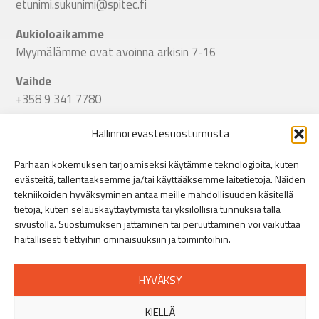
etunimi.sukunimi@spitec.fi
Aukioloaikamme
Myymälämme ovat avoinna arkisin 7-16
Vaihde
+358 9 341 7780
Seuraa meitä
Hallinnoi evästesuostumusta
Linkki Spitecin Instagramiin
Linkki Spitecin Facebookkiin
LinkedIn
Parhaan kokemuksen tarjoamiseksi käytämme teknologioita, kuten
evästeitä, tallentaaksemme ja/tai käyttääksemme laitetietoja. Näiden
tekniikoiden hyväksyminen antaa meille mahdollisuuden käsitellä
Helsinki
tietoja, kuten selauskäyttäytymistä tai yksilöllisiä tunnuksia tällä
Puusepänkatu 9, 00880 Helsinki
»
sivustolla. Suostumuksen jättäminen tai peruuttaminen voi vaikuttaa
+358 44 401 5516
haitallisesti tiettyihin ominaisuuksiin ja toimintoihin.
Turku
Orikedonkatu 16, 20380 Turku
»
HYVÄKSY
+358 44 401 5512
KIELLÄ