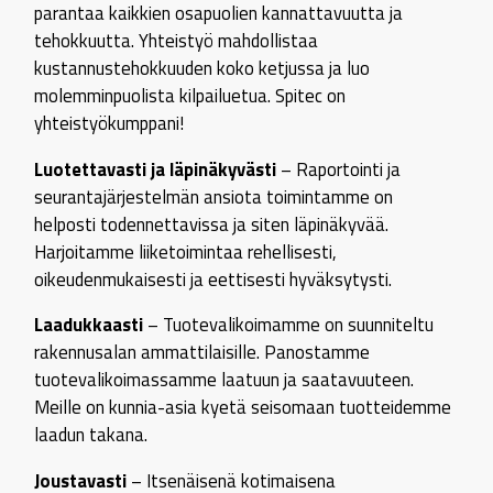
parantaa kaikkien osapuolien kannattavuutta ja
tehokkuutta. Yhteistyö mahdollistaa
kustannustehokkuuden koko ketjussa ja luo
molemminpuolista kilpailuetua. Spitec on
yhteistyökumppani!
Luotettavasti ja läpinäkyvästi
– Raportointi ja
seurantajärjestelmän ansiota toimintamme on
helposti todennettavissa ja siten läpinäkyvää.
Harjoitamme liiketoimintaa rehellisesti,
oikeudenmukaisesti ja eettisesti hyväksytysti.
Laadukkaasti
– Tuotevalikoimamme on suunniteltu
rakennusalan ammattilaisille. Panostamme
tuotevalikoimassamme laatuun ja saatavuuteen.
Meille on kunnia-asia kyetä seisomaan tuotteidemme
laadun takana.
Joustavasti
– Itsenäisenä kotimaisena