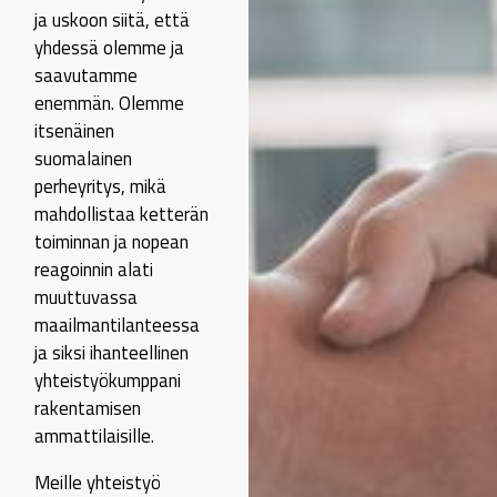
ja uskoon siitä, että
yhdessä olemme ja
saavutamme
enemmän. Olemme
itsenäinen
suomalainen
perheyritys, mikä
mahdollistaa ketterän
toiminnan ja nopean
reagoinnin alati
muuttuvassa
maailmantilanteessa
ja siksi ihanteellinen
yhteistyökumppani
rakentamisen
ammattilaisille.
Meille yhteistyö