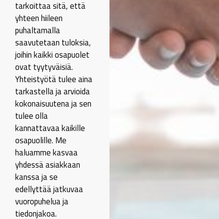
tarkoittaa sitä, että
yhteen hiileen
puhaltamalla
saavutetaan tuloksia,
joihin kaikki osapuolet
ovat tyytyväisiä.
Yhteistyötä tulee aina
tarkastella ja arvioida
kokonaisuutena ja sen
tulee olla
kannattavaa kaikille
osapuolille. Me
haluamme kasvaa
yhdessä asiakkaan
kanssa ja se
edellyttää jatkuvaa
vuoropuhelua ja
tiedonjakoa.