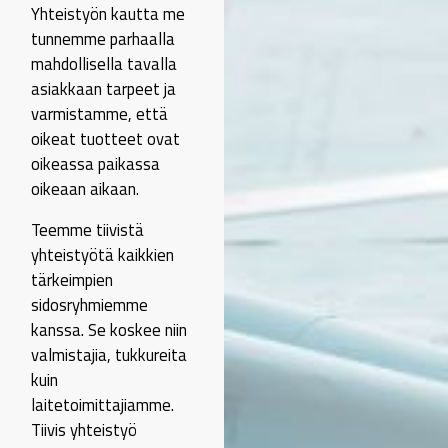
Yhteistyön kautta me
tunnemme parhaalla
mahdollisella tavalla
asiakkaan tarpeet ja
varmistamme, että
oikeat tuotteet ovat
oikeassa paikassa
oikeaan aikaan.
Teemme tiivistä
yhteistyötä kaikkien
tärkeimpien
sidosryhmiemme
kanssa. Se koskee niin
valmistajia, tukkureita
kuin
laitetoimittajiamme.
Tiivis yhteistyö