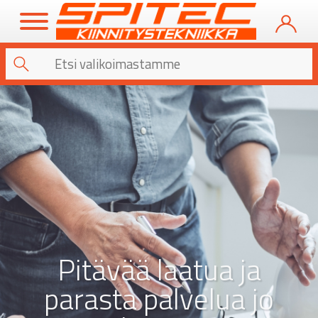
Pitävää laatua ja
parasta palvelua jo