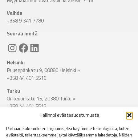
Myymälämme ovat avoinna arkisin 7-16
Vaihde
+358 9 341 7780
Seuraa meitä
Linkki Spitecin Instagramiin
Linkki Spitecin Facebookkiin
LinkedIn
Helsinki
Puusepänkatu 9, 00880 Helsinki
»
+358 44 401 5516
Turku
Orikedonkatu 16, 20380 Turku
»
+358 44 401 5512
Hallinnoi evästesuostumusta
Tampere
Viinikankatu 51, 33800 Tampere
»
Parhaan kokemuksen tarjoamiseksi käytämme teknologioita, kuten
+358 44 401 5513
evästeitä, tallentaaksemme ja/tai käyttääksemme laitetietoja. Näiden