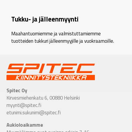
Tukku- ja jälleenmyynti
Maahantuomiemme ja valmistuttamiemme
tuotteiden tukkuri jälleenmyyjille ja vuokraamoille.
Spitec Oy
Kirvesmiehenkatu 6, 00880 Helsinki
myynti@spitec.fi
etunimi.sukunimi@spitec.fi
Aukioloaikamme