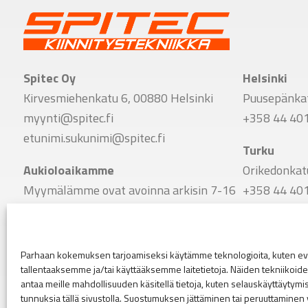
Spitec Oy
Helsinki
Kirvesmiehenkatu 6, 00880 Helsinki
Puusepänkat
myynti@spitec.fi
+358 44 40
etunimi.sukunimi@spitec.fi
Turku
Aukioloaikamme
Orikedonkat
Myymälämme ovat avoinna arkisin 7-16
+358 44 40
Vaihde
Tampere
+358 9 341 7780
Viinikankat
Parhaan kokemuksen tarjoamiseksi käytämme teknologioita, kuten evä
+358 44 40
tallentaaksemme ja/tai käyttääksemme laitetietoja. Näiden tekniikoi
Seuraa meitä
antaa meille mahdollisuuden käsitellä tietoja, kuten selauskäyttäytymistä
Linkki Spitecin Instagramiin
Linkki Spitecin Facebookkiin
LinkedIn
tunnuksia tällä sivustolla. Suostumuksen jättäminen tai peruuttaminen 