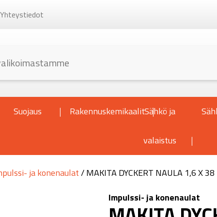
Yhteystiedot
Suojaus
Rakennuskemikaalit
Sähkö ja
Säh
valaistus
mpulssi- ja konenaulat
/ MAKITA DYCKERT NAULA 1,6 X 38
Impulssi- ja konenaulat
MAKITA DYCK