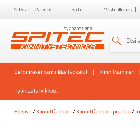
Yritys
Palvelut
Spitec
Vastuullisuus
työnantajana
Betonirakentaminen
Käsityökalut
Kiinnittäminen
Työmaatarvikkeet
Etusivu
/
Kiinnittäminen
/
Kiinnittäminen puuhun
/
I