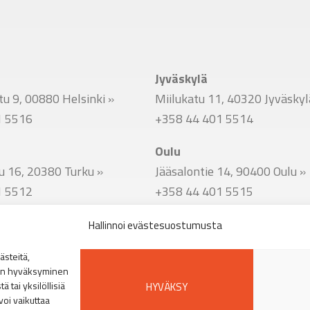
Jyväskylä
u 9, 00880 Helsinki
»
Miilukatu 11, 40320 Jyväsky
1 5516
+358 44 401 5514
Oulu
u 16, 20380 Turku
»
Jääsalontie 14, 90400 Oulu
»
1 5512
+358 44 401 5515
Hallinnoi evästesuostumusta
u 51, 33800 Tampere
»
steitä,
1 5513
den hyväksyminen
 tai yksilöllisiä
HYVÄKSY
voi vaikuttaa