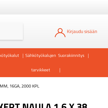
Kun tuloksia tulee, voit selata niitä nuoli
Kirjaudu sisään
kötyökalut
Sähkötyökalujen
Suorakiinnitys
tarvikkeet
 MM, 16GA, 2000 KPL
ERT NAULA 1,6 X 38