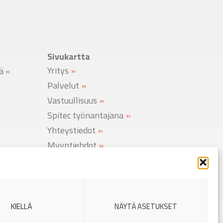
Sivukartta
Yritys
lä
»
Palvelut
Vastuullisuus
Spitec työnantajana
Yhteystiedot
Myyntiehdot
Rekisteriseloste
Evästekäytäntö
KIELLÄ
NÄYTÄ ASETUKSET