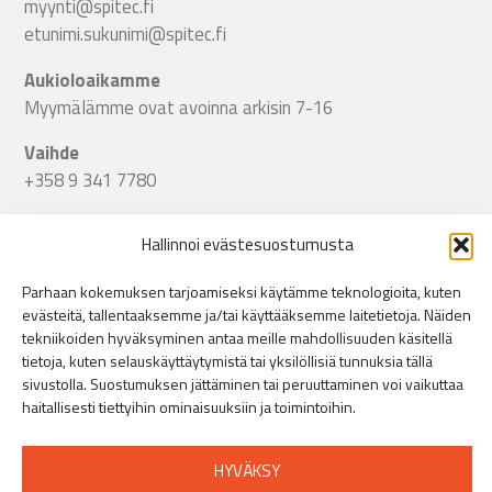
myynti@spitec.fi
etunimi.sukunimi@spitec.fi
Aukioloaikamme
Myymälämme ovat avoinna arkisin 7-16
Vaihde
+358 9 341 7780
Seuraa meitä
Hallinnoi evästesuostumusta
Linkki Spitecin Instagramiin
Linkki Spitecin Facebookkiin
LinkedIn
Parhaan kokemuksen tarjoamiseksi käytämme teknologioita, kuten
evästeitä, tallentaaksemme ja/tai käyttääksemme laitetietoja. Näiden
Helsinki
tekniikoiden hyväksyminen antaa meille mahdollisuuden käsitellä
Puusepänkatu 9, 00880 Helsinki
»
tietoja, kuten selauskäyttäytymistä tai yksilöllisiä tunnuksia tällä
+358 44 401 5516
sivustolla. Suostumuksen jättäminen tai peruuttaminen voi vaikuttaa
haitallisesti tiettyihin ominaisuuksiin ja toimintoihin.
Turku
Orikedonkatu 16, 20380 Turku
»
HYVÄKSY
+358 44 401 5512