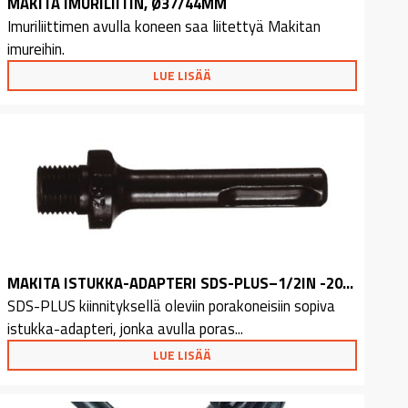
MAKITA IMURILIITIN, Ø37/44MM
Imuriliittimen avulla koneen saa liitettyä Makitan
imureihin.
LUE LISÄÄ
MAKITA ISTUKKA-ADAPTERI SDS-PLUS–1/2IN -20UNF
SDS-PLUS kiinnityksellä oleviin porakoneisiin sopiva
istukka-adapteri, jonka avulla poras...
LUE LISÄÄ