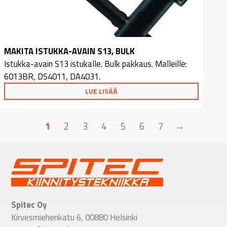
MAKITA ISTUKKA-AVAIN S13, BULK
Istukka-avain S13 istukalle. Bulk pakkaus. Malleille:
6013BR, DS4011, DA4031.
LUE LISÄÄ
1
2
3
4
5
6
7
→
Spitec Oy
Kirvesmiehenkatu 6, 00880 Helsinki