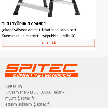
TIKLI TYÖPUKKI GRANDE
Jokapäiväiseen ammattikäyttöön tarkoitettu
Suomessa valmistettu työpukki suurella 60...
LUE LISÄÄ
Spitec Oy
Kirvesmiehenkatu 6, 00880 Helsinki
myynti@spitec.fi
etunimi.sukunimi@spitec.fi