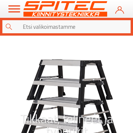
Tikkaat, telineet ja
työpukit