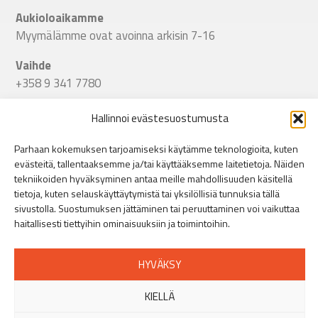
Aukioloaikamme
Myymälämme ovat avoinna arkisin 7-16
Vaihde
+358 9 341 7780
Seuraa meitä
Hallinnoi evästesuostumusta
Linkki Spitecin Instagramiin
Linkki Spitecin Facebookkiin
LinkedIn
Parhaan kokemuksen tarjoamiseksi käytämme teknologioita, kuten
evästeitä, tallentaaksemme ja/tai käyttääksemme laitetietoja. Näiden
Helsinki
tekniikoiden hyväksyminen antaa meille mahdollisuuden käsitellä
tietoja, kuten selauskäyttäytymistä tai yksilöllisiä tunnuksia tällä
Puusepänkatu 9, 00880 Helsinki
»
sivustolla. Suostumuksen jättäminen tai peruuttaminen voi vaikuttaa
+358 44 401 5516
haitallisesti tiettyihin ominaisuuksiin ja toimintoihin.
Turku
Orikedonkatu 16, 20380 Turku
»
HYVÄKSY
+358 44 401 5512
KIELLÄ
Tampere