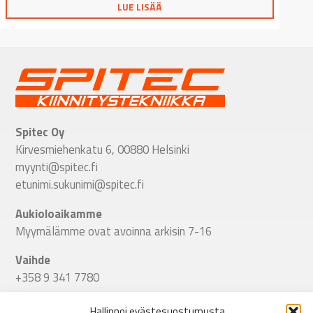
LUE LISÄÄ
Spitec Oy
Kirvesmiehenkatu 6, 00880 Helsinki
myynti@spitec.fi
etunimi.sukunimi@spitec.fi
Aukioloaikamme
Myymälämme ovat avoinna arkisin 7-16
Vaihde
+358 9 341 7780
Seuraa meitä
Hallinnoi evästesuostumusta