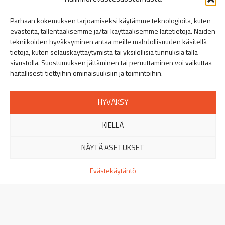
Linkki Spitecin Instagramiin
Linkki Spitecin Facebookkiin
LinkedIn
Parhaan kokemuksen tarjoamiseksi käytämme teknologioita, kuten
evästeitä, tallentaaksemme ja/tai käyttääksemme laitetietoja. Näiden
tekniikoiden hyväksyminen antaa meille mahdollisuuden käsitellä
Helsinki
tietoja, kuten selauskäyttäytymistä tai yksilöllisiä tunnuksia tällä
Puusepänkatu 9, 00880 Helsinki
»
sivustolla. Suostumuksen jättäminen tai peruuttaminen voi vaikuttaa
+358 44 401 5516
haitallisesti tiettyihin ominaisuuksiin ja toimintoihin.
Turku
Orikedonkatu 16, 20380 Turku
»
HYVÄKSY
+358 44 401 5512
KIELLÄ
Tampere
Viinikankatu 51, 33800 Tampere
»
NÄYTÄ ASETUKSET
+358 44 401 5513
Evästekäytäntö
Jyväskylä
Miilukatu 11, 40320 Jyväskylä
»
+358 44 401 5514