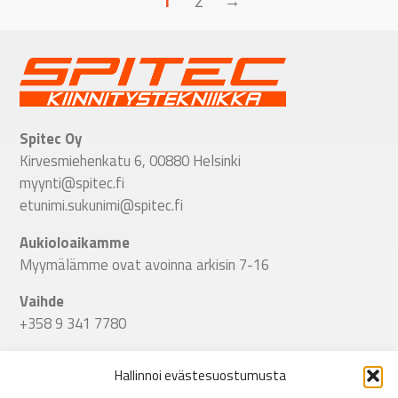
1
2
→
Spitec Oy
Kirvesmiehenkatu 6, 00880 Helsinki
myynti@spitec.fi
etunimi.sukunimi@spitec.fi
Aukioloaikamme
Myymälämme ovat avoinna arkisin 7-16
Vaihde
+358 9 341 7780
Seuraa meitä
Hallinnoi evästesuostumusta