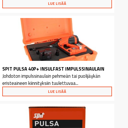
LUE LISÄÄ
SPIT PULSA 40P+ INSULFAST IMPULSSINAULAIN
Johdoton impulssinaulain pehmeän tai puolijäykän
eristeaineen kiinnityksiin tuulettuvaa...
LUE LISÄÄ