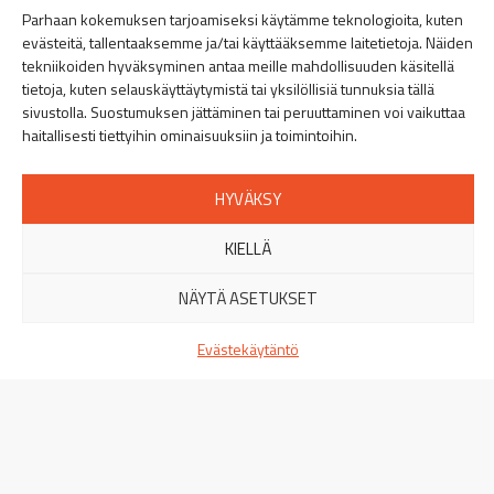
Linkki Spitecin Instagramiin
Linkki Spitecin Facebookkiin
LinkedIn
Parhaan kokemuksen tarjoamiseksi käytämme teknologioita, kuten
evästeitä, tallentaaksemme ja/tai käyttääksemme laitetietoja. Näiden
Helsinki
tekniikoiden hyväksyminen antaa meille mahdollisuuden käsitellä
Puusepänkatu 9, 00880 Helsinki
»
tietoja, kuten selauskäyttäytymistä tai yksilöllisiä tunnuksia tällä
+358 44 401 5516
sivustolla. Suostumuksen jättäminen tai peruuttaminen voi vaikuttaa
haitallisesti tiettyihin ominaisuuksiin ja toimintoihin.
Turku
Orikedonkatu 16, 20380 Turku
»
HYVÄKSY
+358 44 401 5512
KIELLÄ
Tampere
Viinikankatu 51, 33800 Tampere
»
NÄYTÄ ASETUKSET
+358 44 401 5513
Evästekäytäntö
Jyväskylä
Miilukatu 11, 40320 Jyväskylä
»
+358 44 401 5514
Oulu