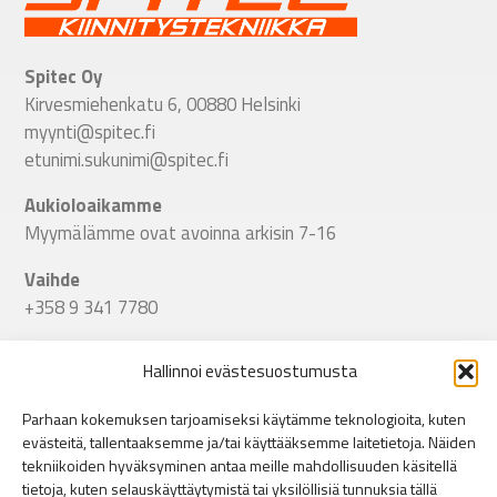
Spitec Oy
Kirvesmiehenkatu 6, 00880 Helsinki
myynti@spitec.fi
etunimi.sukunimi@spitec.fi
Aukioloaikamme
Myymälämme ovat avoinna arkisin 7-16
Vaihde
+358 9 341 7780
Seuraa meitä
Hallinnoi evästesuostumusta
Linkki Spitecin Instagramiin
Linkki Spitecin Facebookkiin
LinkedIn
Parhaan kokemuksen tarjoamiseksi käytämme teknologioita, kuten
evästeitä, tallentaaksemme ja/tai käyttääksemme laitetietoja. Näiden
Helsinki
tekniikoiden hyväksyminen antaa meille mahdollisuuden käsitellä
Puusepänkatu 9, 00880 Helsinki
»
tietoja, kuten selauskäyttäytymistä tai yksilöllisiä tunnuksia tällä