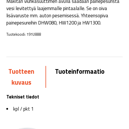
Makitan viuhkasuuttimen avulla saadaan painepesurista
vesi levitettyä laajemmalle pintaalalle. Se on oiva
lisävaruste mm. auton pesemisessä. Yhteensopiva
painepesureihin DHW080, HW1200 ja HW1300.
Tuotekoodi:
191U888
Tuotteen
Tuoteinformaatio
kuvaus
Tekniset tiedot
kpl / pkt 1