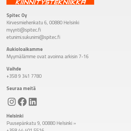
Spitec Oy
Kirvesmiehenkatu 6, 00880 Helsinki
myynti@spitec.fi
etunimi.sukunimi@spitec.fi
Aukioloaikamme
Myymälämme ovat avoinna arkisin 7-16
Vaihde
+358 9 341 7780
Seuraa meitä
Linkki Spitecin Instagramiin
Linkki Spitecin Facebookkiin
LinkedIn
Helsinki
Puusepänkatu 9, 00880 Helsinki
»
+358 44 401 5516