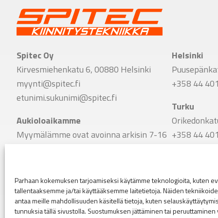
Spitec Oy
Helsinki
Kirvesmiehenkatu 6, 00880 Helsinki
Puusepänkat
myynti@spitec.fi
+358 44 40
etunimi.sukunimi@spitec.fi
Turku
Aukioloaikamme
Orikedonkat
Myymälämme ovat avoinna arkisin 7-16
+358 44 40
Vaihde
Tampere
+358 9 341 7780
Viinikankat
Parhaan kokemuksen tarjoamiseksi käytämme teknologioita, kuten evä
+358 44 40
tallentaaksemme ja/tai käyttääksemme laitetietoja. Näiden tekniikoi
Seuraa meitä
antaa meille mahdollisuuden käsitellä tietoja, kuten selauskäyttäytymistä
Linkki Spitecin Instagramiin
Linkki Spitecin Facebookkiin
LinkedIn
tunnuksia tällä sivustolla. Suostumuksen jättäminen tai peruuttaminen 