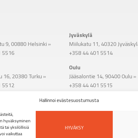
Jyväskylä
u 9, 00880 Helsinki
»
Miilukatu 11, 40320 Jyväsky
1 5516
+358 44 401 5514
Oulu
u 16, 20380 Turku
»
Jääsalontie 14, 90400 Oulu
»
1 5512
+358 44 401 5515
Hallinnoi evästesuostumusta
u 51, 33800 Tampere
»
steitä,
1 5513
den hyväksyminen
 tai yksilöllisiä
HYVÄKSY
voi vaikuttaa