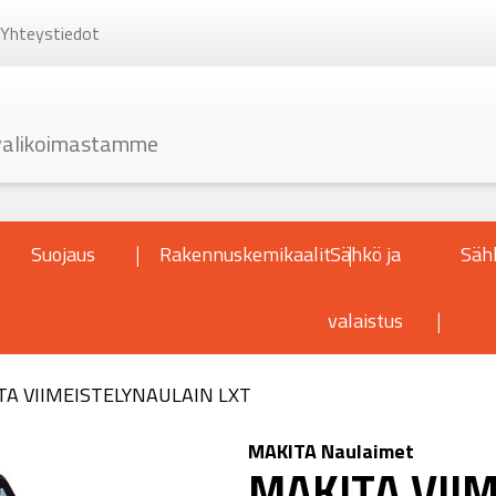
Yhteystiedot
Suojaus
Rakennuskemikaalit
Sähkö ja
Säh
valaistus
TA VIIMEISTELYNAULAIN LXT
MAKITA Naulaimet
MAKITA VII