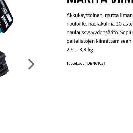
Akkukäyttöinen, mutta ilmanp
nauloille, naulakulma 20 astet
naulaussyvyydensäätö. Sopii n
peitelistojen kiinnittämiseen
2,9 – 3,3 kg.
Tuotekoodi:
DBN610ZJ