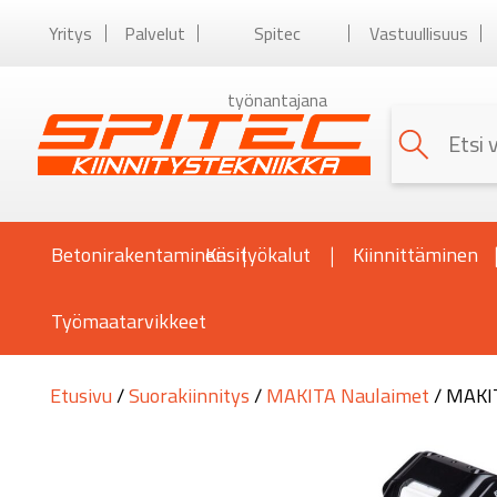
Yritys
Palvelut
Spitec
Vastuullisuus
työnantajana
Betonirakentaminen
Käsityökalut
Kiinnittäminen
Työmaatarvikkeet
Etusivu
/
Suorakiinnitys
/
MAKITA Naulaimet
/ MAKI