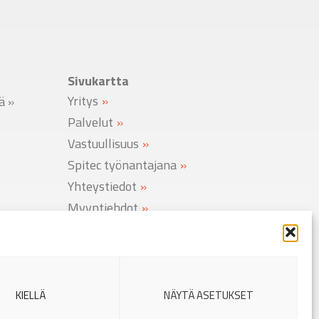
Sivukartta
Yritys
lä
»
Palvelut
Vastuullisuus
Spitec työnantajana
Yhteystiedot
Myyntiehdot
Rekisteriseloste
Evästekäytäntö
KIELLÄ
NÄYTÄ ASETUKSET