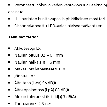
Parannettu pölyn ja veden kestävyys XPT-teknolog
ansiosta
Hiiliharjaton huoltovapaa ja pitkäikäinen moottori.
Sisäänrakennettu LED-valo valaisee työkohteen.
Tekniset tiedot
Akkutyyppi LXT
Naulan pituus 32 – 64 mm
Naulan halkaisija 1,6 mm
Makasiinin kapasiteetti 110
Jännite 18 V
Ääniteho (Lwa) 94 dB(A)
Äänenpainetaso (LpA) 83 dB(A)
Melun toleranssi (K-tekijä) 3 dB(A)
Tärinäarvo ≤ 2,5 m/s²