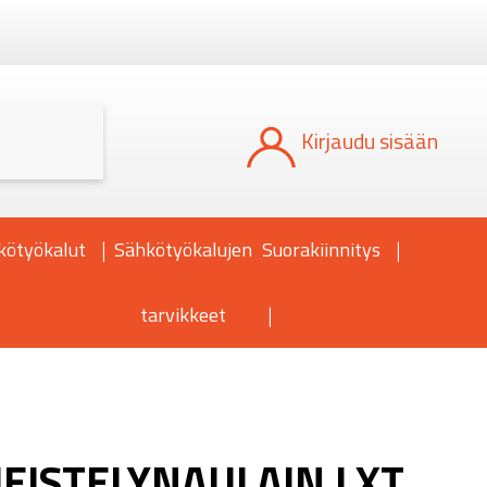
Kun tuloksia tulee, voit selata niitä nuoli
Kirjaudu sisään
kötyökalut
Sähkötyökalujen
Suorakiinnitys
tarvikkeet
MEISTELYNAULAIN LXT