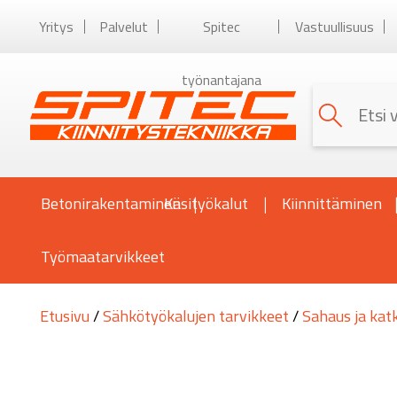
Yritys
Palvelut
Spitec
Vastuullisuus
työnantajana
Betonirakentaminen
Käsityökalut
Kiinnittäminen
Työmaatarvikkeet
Etusivu
/
Sähkötyökalujen tarvikkeet
/
Sahaus ja kat