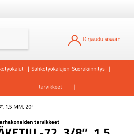
Kun tuloksia tulee, voit selata niitä nuoli
Kirjaudu sisään
kötyökalut
Sähkötyökalujen
Suorakiinnitys
tarvikkeet
″, 1,5 MM, 20″
arhakoneiden tarvikkeet
KETJU -72, 3/8″, 1,5