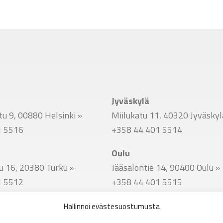
Jyväskylä
u 9, 00880 Helsinki
»
Miilukatu 11, 40320 Jyväsky
1 5516
+358 44 401 5514
Oulu
u 16, 20380 Turku
»
Jääsalontie 14, 90400 Oulu
»
1 5512
+358 44 401 5515
Hallinnoi evästesuostumusta
u 51, 33800 Tampere
»