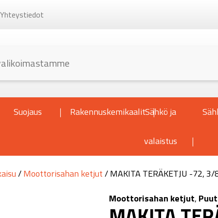
Yhteystiedot
Suojaus
Rakennuskemikaalit
Sähkö ja
Säh
valaistus
kaisu
/
Moottorisahan ketjut
/ MAKITA TERÄKETJU -72, 3/8
Moottorisahan ketjut
,
Puut
MAKITA TERÄ