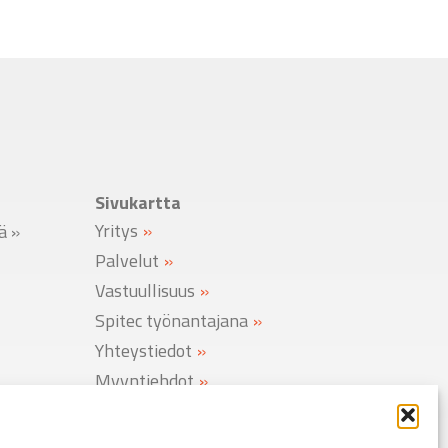
Sivukartta
Yritys
lä
»
Palvelut
Vastuullisuus
Spitec työnantajana
Yhteystiedot
Myyntiehdot
Rekisteriseloste
Evästekäytäntö