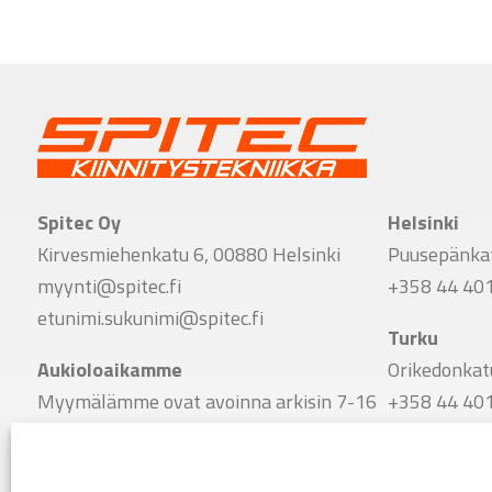
Spitec Oy
Helsinki
Kirvesmiehenkatu 6, 00880 Helsinki
Puusepänkat
myynti@spitec.fi
+358 44 40
etunimi.sukunimi@spitec.fi
Turku
Aukioloaikamme
Orikedonkat
Myymälämme ovat avoinna arkisin 7-16
+358 44 40
Vaihde
Tampere
+358 9 341 7780
Viinikankat