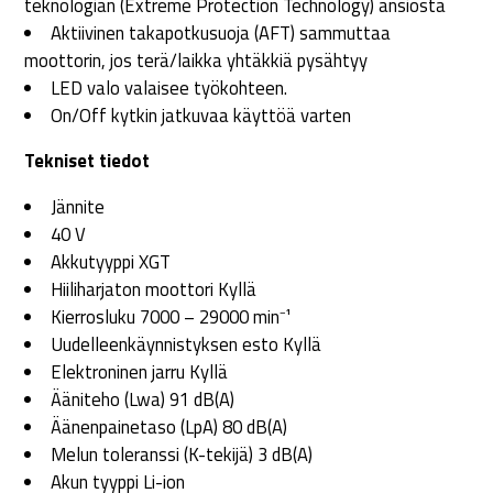
teknologian (Extreme Protection Technology) ansiosta
Aktiivinen takapotkusuoja (AFT) sammuttaa
moottorin, jos terä/laikka yhtäkkiä pysähtyy
LED valo valaisee työkohteen.
On/Off kytkin jatkuvaa käyttöä varten
Tekniset tiedot
Jännite
40 V
Akkutyyppi XGT
Hiiliharjaton moottori Kyllä
Kierrosluku 7000 – 29000 min⁻¹
Uudelleenkäynnistyksen esto Kyllä
Elektroninen jarru Kyllä
Ääniteho (Lwa) 91 dB(A)
Äänenpainetaso (LpA) 80 dB(A)
Melun toleranssi (K-tekijä) 3 dB(A)
Akun tyyppi Li-ion