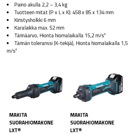
Paino akulla 2,2 – 3,4 kg
Tuotteen mitat (P x L x K): 458 x 85 x 134 mm
Kiristysholkki 6 mm
Karalaikka max. 52 mm
Tärinäarvo, Hionta hiomalaikalla 15,2 m/s²
Tärinän toleranssi (K-tekijä), Hionta hiomalaikalla 1,5
m/s²
MAKITA
MAKITA
SUORAHIOMAKONE
SUORAHIOMAKONE
LXT®
LXT®