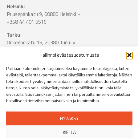
Helsinki
Puusepänkatu 9, 00880 Helsinki
»
+358 44 401 5516
Turku
Orikedonkatu 16, 20380 Turku
»
+358 44 401 5512
Hallinnoi evästesuostumusta
Tampere
Parhaan kokemuksen tarjoamiseksi käytämme teknologioita, kuten
Viinikankatu 51, 33800 Tampere
»
evästeitä, tallentaaksemme ja/tai käyttääksemme laitetietoja. Näiden
+358 44 401 5513
tekniikoiden hyväksyminen antaa meille mahdollisuuden käsitellä
tietoja, kuten selauskäyttäytymistä tai yksilöllisiä tunnuksia tällä
sivustolla. Suostumuksen jättäminen tai peruuttaminen voi vaikuttaa
Jyväskylä
haitallisesti tiettyihin ominaisuuksiin ja toimintoihin.
Miilukatu 11, 40320 Jyväskylä
»
+358 44 401 5514
HYVÄKSY
Oulu
Jääsalontie 14, 90400 Oulu
»
KIELLÄ