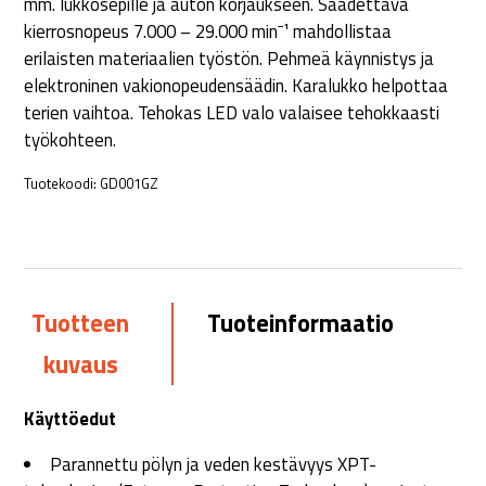
mm. lukkosepille ja auton korjaukseen. Säädettävä
kierrosnopeus 7.000 – 29.000 minˉ¹ mahdollistaa
erilaisten materiaalien työstön. Pehmeä käynnistys ja
elektroninen vakionopeudensäädin. Karalukko helpottaa
terien vaihtoa. Tehokas LED valo valaisee tehokkaasti
työkohteen.
Tuotekoodi:
GD001GZ
Tuotteen
Tuoteinformaatio
kuvaus
Käyttöedut
Parannettu pölyn ja veden kestävyys XPT-