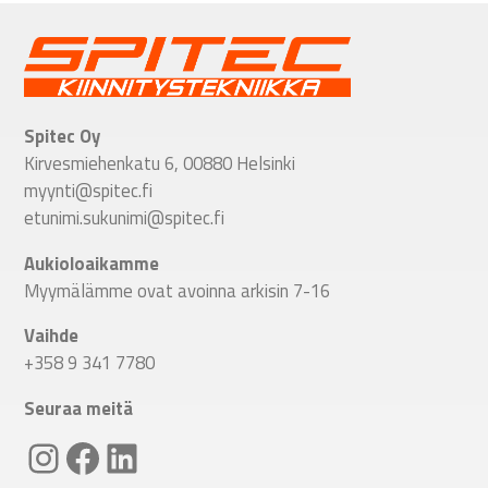
Spitec Oy
Kirvesmiehenkatu 6, 00880 Helsinki
myynti@spitec.fi
etunimi.sukunimi@spitec.fi
Aukioloaikamme
Myymälämme ovat avoinna arkisin 7-16
Vaihde
+358 9 341 7780
Seuraa meitä
Linkki Spitecin Instagramiin
Linkki Spitecin Facebookkiin
LinkedIn