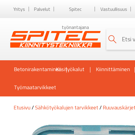
Yritys
Palvelut
Spitec
Vastuullisuus
työnantajana
Betonirakentaminen
Käsityökalut
Kiinnittäminen
Työmaatarvikkeet
Etusivu
/
Sähkötyökalujen tarvikkeet
/
Ruuvauskärjet