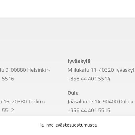
Jyväskylä
u 9, 00880 Helsinki
»
Miilukatu 11, 40320 Jyväsky
1 5516
+358 44 401 5514
Oulu
u 16, 20380 Turku
»
Jääsalontie 14, 90400 Oulu
»
1 5512
+358 44 401 5515
Hallinnoi evästesuostumusta
u 51, 33800 Tampere
»