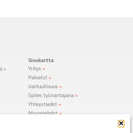
Sivukartta
Yritys
lä
»
Palvelut
Vastuullisuus
Spitec työnantajana
Yhteystiedot
Myyntiehdot
Rekisteriseloste
Evästekäytäntö