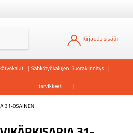
Kun tuloksia tulee, voit selata niitä nuoli
Kirjaudu sisään
kötyökalut
Sähkötyökalujen
Suorakiinnitys
tarvikkeet
JA 31-OSAINEN
VIKÄRKISARJA 31-