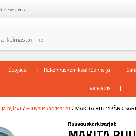
Yhteystiedot
Suojaus
Rakennuskemikaalit
Sähkö ja
Säh
valaistus
 ja hylsyt
/
Ruuvauskärkisarjat
/ MAKITA RUUVIKÄRKISAR
Ruuvauskärkisarjat
MAKITA RUU