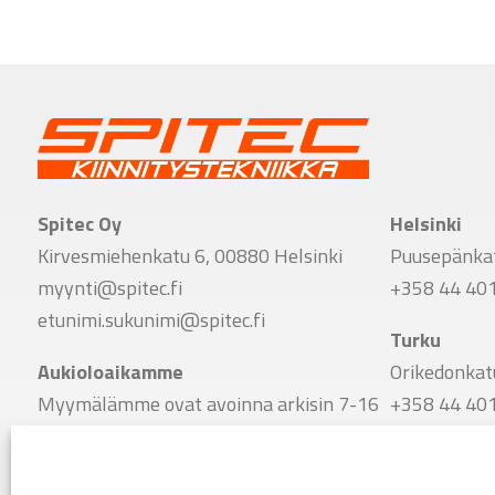
Spitec Oy
Helsinki
Kirvesmiehenkatu 6, 00880 Helsinki
Puusepänkat
myynti@spitec.fi
+358 44 40
etunimi.sukunimi@spitec.fi
Turku
Aukioloaikamme
Orikedonkat
Myymälämme ovat avoinna arkisin 7-16
+358 44 40
Vaihde
Tampere
+358 9 341 7780
Viinikankat