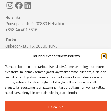
Linkki Spitecin Instagramiin
Linkki Spitecin Facebookkiin
LinkedIn
Helsinki
Puusepänkatu 9, 00880 Helsinki
»
+358 44 401 5516
Turku
Orikedonkatu 16, 20380 Turku
»
+358 44 401 5512
Hallinnoi evästesuostumusta
Tampere
Parhaan kokemuksen tarjoamiseksi käytämme teknologioita, kuten
Viinikankatu 51, 33800 Tampere
»
evästeitä, tallentaaksemme ja/tai käyttääksemme laitetietoja. Näiden
+358 44 401 5513
tekniikoiden hyväksyminen antaa meille mahdollisuuden käsitellä
tietoja, kuten selauskäyttäytymistä tai yksilöllisiä tunnuksia tällä
sivustolla. Suostumuksen jättäminen tai peruuttaminen voi vaikuttaa
Jyväskylä
haitallisesti tiettyihin ominaisuuksiin ja toimintoihin.
Miilukatu 11, 40320 Jyväskylä
»
+358 44 401 5514
HYVÄKSY