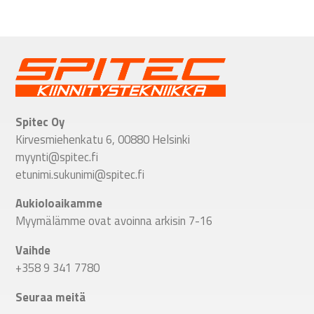
Spitec Oy
Kirvesmiehenkatu 6, 00880 Helsinki
myynti@spitec.fi
etunimi.sukunimi@spitec.fi
Aukioloaikamme
Myymälämme ovat avoinna arkisin 7-16
Vaihde
+358 9 341 7780
Seuraa meitä