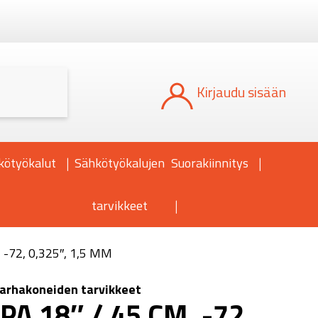
Kun tuloksia tulee, voit selata niitä nuoli
Kirjaudu sisään
kötyökalut
Sähkötyökalujen
Suorakiinnitys
tarvikkeet
 -72, 0,325″, 1,5 MM
arhakoneiden tarvikkeet
PA 18″ / 45 CM, -72,