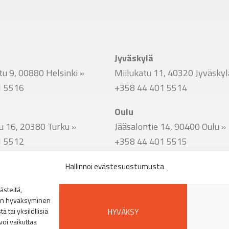
Jyväskylä
u 9, 00880 Helsinki
»
Miilukatu 11, 40320 Jyväsky
1 5516
+358 44 401 5514
Oulu
u 16, 20380 Turku
»
Jääsalontie 14, 90400 Oulu
»
1 5512
+358 44 401 5515
Hallinnoi evästesuostumusta
u 51, 33800 Tampere
»
steitä,
1 5513
den hyväksyminen
 tai yksilöllisiä
HYVÄKSY
voi vaikuttaa