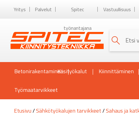
Yritys
Palvelut
Spitec
Vastuullisuus
työnantajana
Betonirakentaminen
Käsityökalut
Kiinnittäminen
Työmaatarvikkeet
Etusivu
/
Sähkötyökalujen tarvikkeet
/
Sahaus ja kat