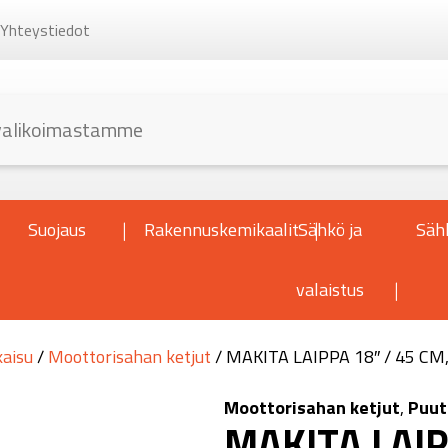
Yhteystiedot
Suojaus
Rakennuskemikaalit
Sähkö ja
Säh
valaistus
kaisu
/
Moottorisahan ketjut
/ MAKITA LAIPPA 18″ / 45 CM,
Moottorisahan ketjut
,
Puut
MAKITA LAIP