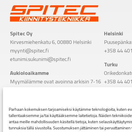
Spitec Oy
Helsinki
Kirvesmiehenkatu 6, 00880 Helsinki
Puusepänkat
myynti@spitec.fi
+358 44 40
etunimi.sukunimi@spitec.fi
Turku
Aukioloaikamme
Orikedonkat
Myymälämme ovat avoinna arkisin 7-16
+358 44 40
Vaihde
Tampere
+358 9 341 7780
Viinikankat
Parhaan kokemuksen tarjoamiseksi käytämme teknologioita, kuten evä
+358 44 40
tallentaaksemme ja/tai käyttääksemme laitetietoja. Näiden tekniikoi
Seuraa meitä
antaa meille mahdollisuuden käsitellä tietoja, kuten selauskäyttäytymistä
Linkki Spitecin Instagramiin
Linkki Spitecin Facebookkiin
LinkedIn
tunnuksia tällä sivustolla. Suostumuksen jättäminen tai peruuttaminen 