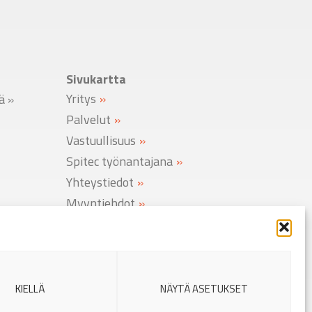
Sivukartta
Yritys
lä
»
Palvelut
Vastuullisuus
Spitec työnantajana
Yhteystiedot
Myyntiehdot
Rekisteriseloste
Evästekäytäntö
KIELLÄ
NÄYTÄ ASETUKSET