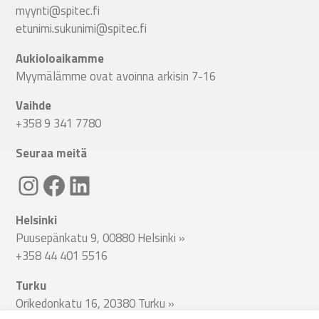
myynti@spitec.fi
etunimi.sukunimi@spitec.fi
Aukioloaikamme
Myymälämme ovat avoinna arkisin 7-16
Vaihde
+358 9 341 7780
Seuraa meitä
Linkki Spitecin Instagramiin
Linkki Spitecin Facebookkiin
LinkedIn
Helsinki
Puusepänkatu 9, 00880 Helsinki
»
+358 44 401 5516
Turku
Orikedonkatu 16, 20380 Turku
»