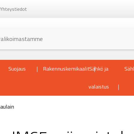
Yhteystiedot
Suojaus
Rakennuskemikaalit
Sähkö ja
Säh
valaistus
aulain