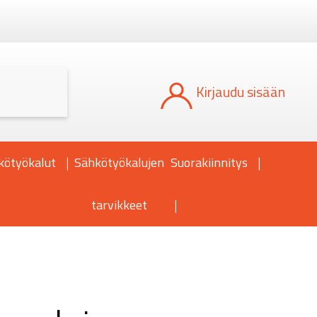
Kun tuloksia tulee, voit selata niitä nuoli
Kirjaudu sisään
kötyökalut
Sähkötyökalujen
Suorakiinnitys
tarvikkeet