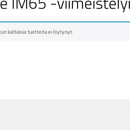
e IM65 -viimeistely
tun kaltaisia tuotteita ei löytynyt.