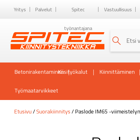
Yritys
Palvelut
Spitec
Vastuullisuus
työnantajana
Betonirakentaminen
Käsityökalut
Kiinnittäminen
Työmaatarvikkeet
Etusivu
/
Suorakiinnitys
/ Paslode IM65 -viimeistelyn