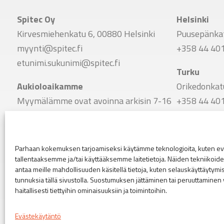
Spitec Oy
Helsinki
Kirvesmiehenkatu 6, 00880 Helsinki
Puusepänkat
myynti@spitec.fi
+358 44 40
etunimi.sukunimi@spitec.fi
Turku
Aukioloaikamme
Orikedonkat
Myymälämme ovat avoinna arkisin 7-16
+358 44 40
Vaihde
Tampere
+358 9 341 7780
Viinikankat
Parhaan kokemuksen tarjoamiseksi käytämme teknologioita, kuten evä
+358 44 40
tallentaaksemme ja/tai käyttääksemme laitetietoja. Näiden tekniikoi
Seuraa meitä
antaa meille mahdollisuuden käsitellä tietoja, kuten selauskäyttäytymistä
Linkki Spitecin Instagramiin
Linkki Spitecin Facebookkiin
LinkedIn
tunnuksia tällä sivustolla. Suostumuksen jättäminen tai peruuttaminen 
haitallisesti tiettyihin ominaisuuksiin ja toimintoihin.
Copyright© 2026
Evästekäytäntö