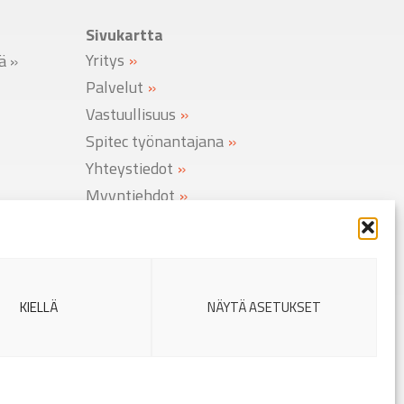
Sivukartta
Yritys
lä
»
Palvelut
Vastuullisuus
Spitec työnantajana
Yhteystiedot
Myyntiehdot
Rekisteriseloste
Evästekäytäntö
KIELLÄ
NÄYTÄ ASETUKSET