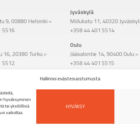
Jyväskylä
u 9, 00880 Helsinki
»
Miilukatu 11, 40320 Jyväsky
1 5516
+358 44 401 5514
Oulu
u 16, 20380 Turku
»
Jääsalontie 14, 90400 Oulu
»
1 5512
+358 44 401 5515
Hallinnoi evästesuostumusta
u 51, 33800 Tampere
»
steitä,
1 5513
den hyväksyminen
 tai yksilöllisiä
HYVÄKSY
voi vaikuttaa