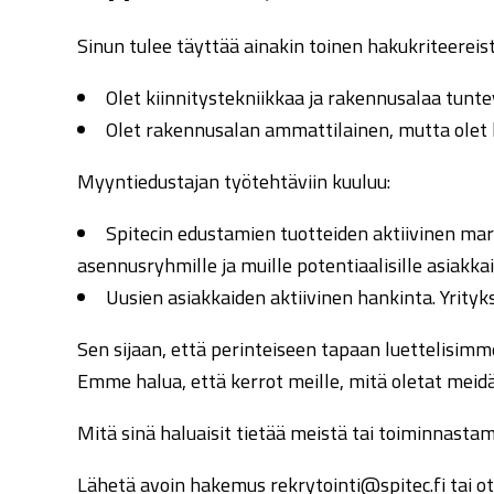
Sinun tulee täyttää ainakin toinen hakukriteereist
Olet kiinnitystekniikkaa ja rakennusalaa tun
Olet rakennusalan ammattilainen, mutta olet k
Myyntiedustajan työtehtäviin kuuluu:
Spitecin edustamien tuotteiden aktiivinen mark
asennusryhmille ja muille potentiaalisille asiakkai
Uusien asiakkaiden aktiivinen hankinta. Yrityks
Sen sijaan, että perinteiseen tapaan luettelisimme k
Emme halua, että kerrot meille, mitä oletat meidä
Mitä sinä haluaisit tietää meistä tai toiminnast
Lähetä avoin hakemus rekrytointi@spitec.fi tai 