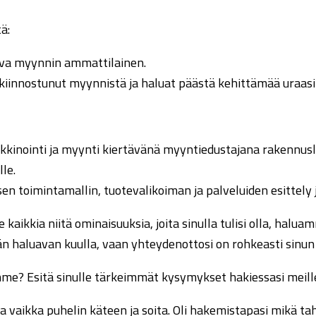
ä:
teva myynnin ammattilainen.
iinnostunut myynnistä ja haluat päästä kehittämää uraasi t
kinointi ja myynti kiertävänä myyntiedustajana rakennusliikk
lle.
en toimintamallin, tuotevalikoiman ja palveluiden esittely j
aikkia niitä ominaisuuksia, joita sinulla tulisi olla, haluam
n haluavan kuulla, vaan yhteydenottosi on rohkeasti sinun 
amme? Esitä sinulle tärkeimmät kysymykset hakiessasi meill
ota vaikka puhelin käteen ja soita. Oli hakemistapasi mik