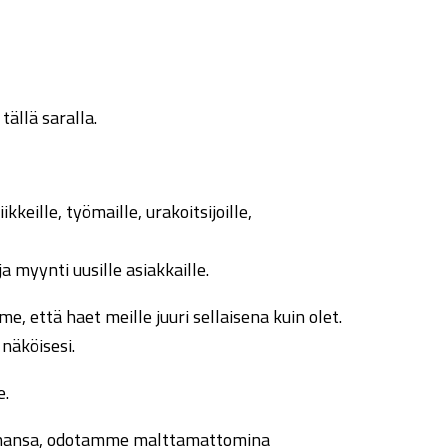
ällä saralla.
eille, työmaille, urakoitsijoille,
a myynti uusille asiakkaille.
me, että haet meille juuri sellaisena kuin olet.
näköisesi.
e.
ä tahansa, odotamme malttamattomina