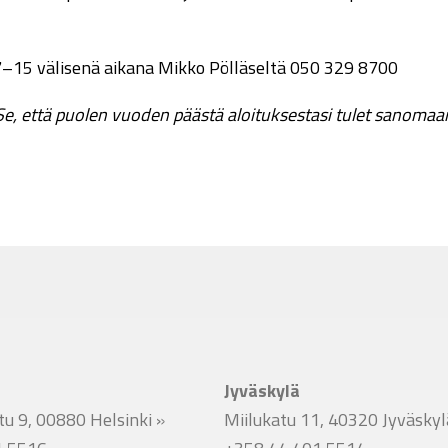
lo 7–15 välisenä aikana Mikko Pölläseltä 050 329 8700
 että puolen vuoden päästä aloituksestasi tulet sanomaan 
Jyväskylä
u 9, 00880 Helsinki
»
Miilukatu 11, 40320 Jyväsky