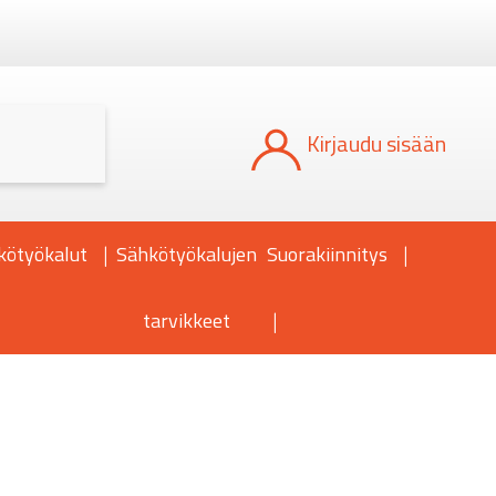
Kun tuloksia tulee, voit selata niitä nuoli
Kirjaudu sisään
kötyökalut
Sähkötyökalujen
Suorakiinnitys
tarvikkeet