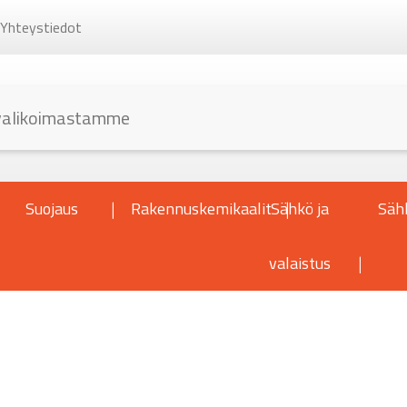
Yhteystiedot
Suojaus
Rakennuskemikaalit
Sähkö ja
Säh
valaistus