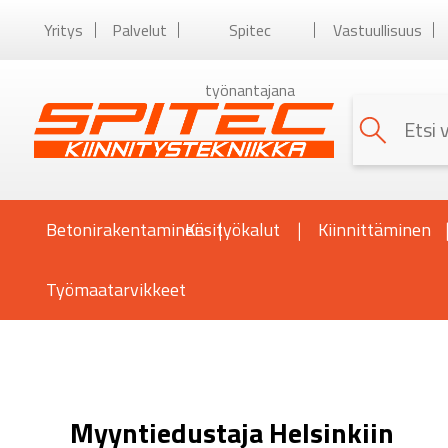
Yritys
Palvelut
Spitec
Vastuullisuus
työnantajana
Betonirakentaminen
Käsityökalut
Kiinnittäminen
Työmaatarvikkeet
Myyntiedustaja Helsinkiin